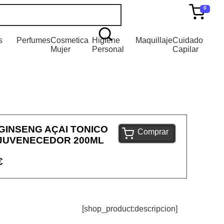
0
s
Perfumes
Cosmetica
Higiene
Maquillaje
Cuidado
Mujer
Personal
Capilar
GINSENG AÇAI TONICO
Comprar
EJUVENECEDOR 200ML
€
[shop_product:descripcion]