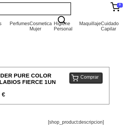
0
s
Perfumes
Cosmetica
Higiene
Maquillaje
Cuidado
Mujer
Personal
Capilar
UDER PURE COLOR
Comprar
LABIOS FIERCE 1UN
 €
[shop_product:descripcion]