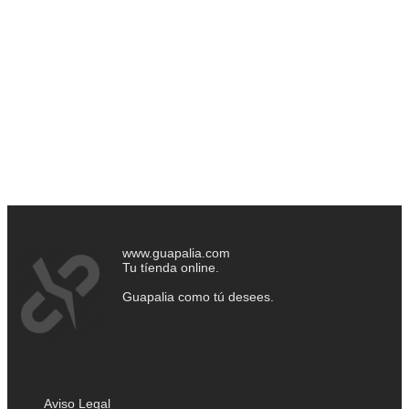
www.guapalia.com
Tu tíenda online.
Guapalia como tú desees.
Aviso Legal