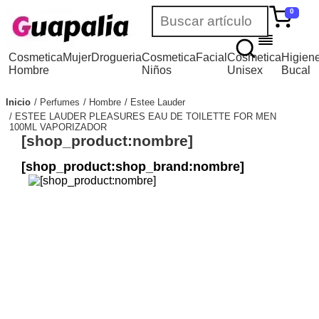
0
Cosmetica
Mujer
Drogueria
Cosmetica
Facial
Cosmetica
Higien
Hombre
Niños
Unisex
Bucal
Inicio
Perfumes
Hombre
Estee Lauder
ESTEE LAUDER PLEASURES EAU DE TOILETTE FOR MEN
100ML VAPORIZADOR
[shop_product:nombre]
[shop_product:shop_brand:nombre]