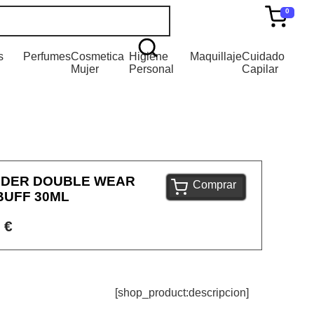
0
s
Perfumes
Cosmetica
Higiene
Maquillaje
Cuidado
Mujer
Personal
Capilar
UDER DOUBLE WEAR
Comprar
BUFF 30ML
 €
[shop_product:descripcion]