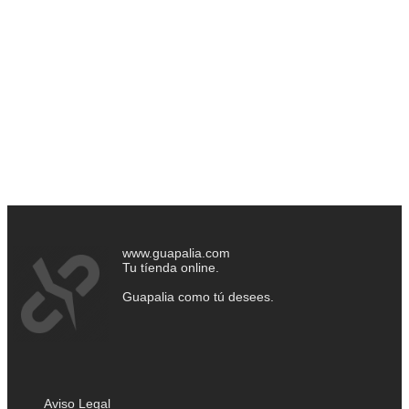
www.guapalia.com
Tu tíenda online.
Guapalia como tú desees.
Aviso Legal