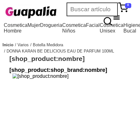
0
Cosmetica
Mujer
Drogueria
Cosmetica
Facial
Cosmetica
Higien
Hombre
Niños
Unisex
Bucal
Inicio
Varios
Botella Medidora
DONNA KARAN BE DELICIOUS EAU DE PARFUM 100ML
[shop_product:nombre]
[shop_product:shop_brand:nombre]