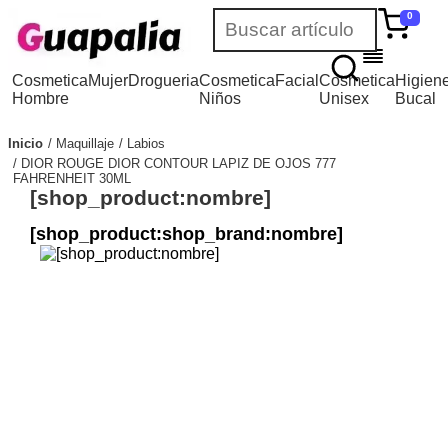
0
Cosmetica
Mujer
Drogueria
Cosmetica
Facial
Cosmetica
Higien
Hombre
Niños
Unisex
Bucal
Inicio
Maquillaje
Labios
DIOR ROUGE DIOR CONTOUR LAPIZ DE OJOS 777
FAHRENHEIT 30ML
[shop_product:nombre]
[shop_product:shop_brand:nombre]