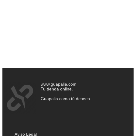
www.guapalia.com
Tu tíenda online.
Guapalia como tú desees.
Aviso Legal