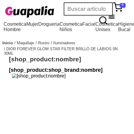
0
Cosmetica
Mujer
Drogueria
Cosmetica
Facial
Cosmetica
Higien
Hombre
Niños
Unisex
Bucal
Inicio
Maquillaje
Rostro
Iluminadores
DIOR FOREVER GLOW STAR FILTER BRILLO DE LABIOS 0N
30ML
[shop_product:nombre]
[shop_product:shop_brand:nombre]