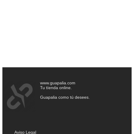
www.guapalia.com
Tu tíenda online.
Guapalia como tú desees.
Aviso Legal