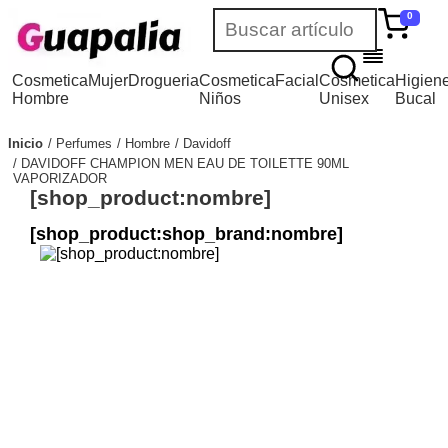
0
Cosmetica
Mujer
Drogueria
Cosmetica
Facial
Cosmetica
Higien
Hombre
Niños
Unisex
Bucal
Inicio
Perfumes
Hombre
Davidoff
DAVIDOFF CHAMPION MEN EAU DE TOILETTE 90ML
VAPORIZADOR
[shop_product:nombre]
[shop_product:shop_brand:nombre]