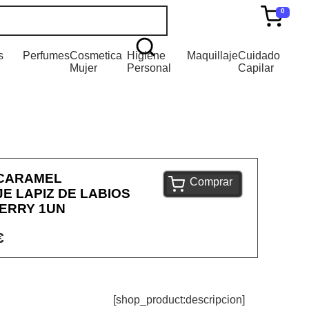
0
s
Perfumes
Cosmetica
Higiene
Maquillaje
Cuidado
Mujer
Personal
Capilar
CARAMEL
Comprar
E LAPIZ DE LABIOS
ERRY 1UN
€
[shop_product:descripcion]