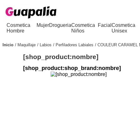
Cosmetica
Mujer
Drogueria
Cosmetica
Facial
Cosmetica
Hombre
Niños
Unisex
Inicio
Maquillaje
Labios
Perfiladores Labiales
COULEUR CARAMEL M
[shop_product:nombre]
[shop_product:shop_brand:nombre]