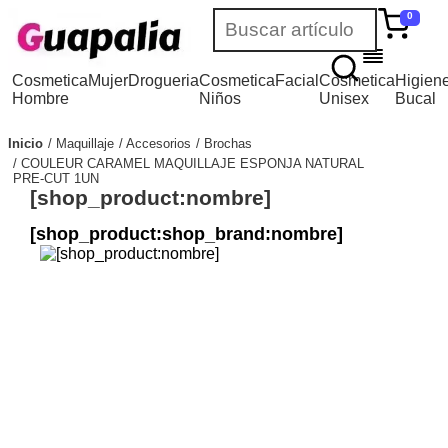
0
Cosmetica
Mujer
Drogueria
Cosmetica
Facial
Cosmetica
Higien
Hombre
Niños
Unisex
Bucal
Inicio
Maquillaje
Accesorios
Brochas
COULEUR CARAMEL MAQUILLAJE ESPONJA NATURAL
PRE-CUT 1UN
[shop_product:nombre]
[shop_product:shop_brand:nombre]