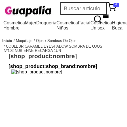
0
Cosmetica
Mujer
Drogueria
Cosmetica
Facial
Cosmetica
Higien
Hombre
Niños
Unisex
Bucal
Inicio
Maquillaje
Ojos
Sombras De Ojos
COULEUR CARAMEL EYESHADOW SOMBRA DE OJOS
Nº102 NUBIENNE RECARGA 1UN
[shop_product:nombre]
[shop_product:shop_brand:nombre]