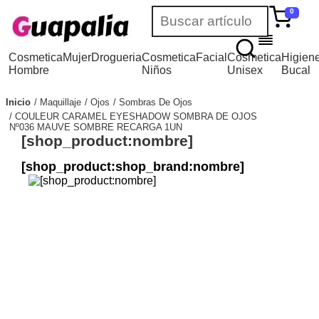
0
Cosmetica
Mujer
Drogueria
Cosmetica
Facial
Cosmetica
Higien
Hombre
Niños
Unisex
Bucal
Inicio
Maquillaje
Ojos
Sombras De Ojos
COULEUR CARAMEL EYESHADOW SOMBRA DE OJOS
Nº036 MAUVE SOMBRE RECARGA 1UN
[shop_product:nombre]
[shop_product:shop_brand:nombre]