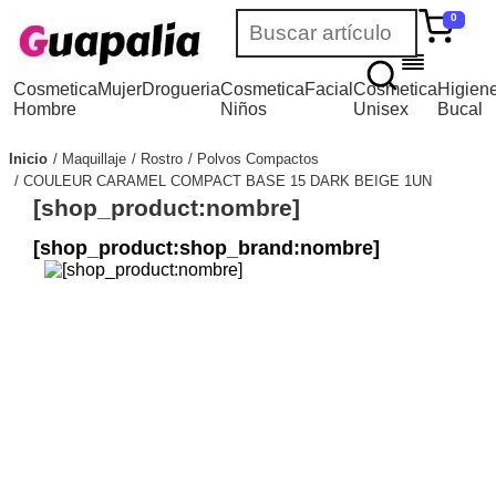
0
Cosmetica
Mujer
Drogueria
Cosmetica
Facial
Cosmetica
Higien
Hombre
Niños
Unisex
Bucal
Inicio
Maquillaje
Rostro
Polvos Compactos
COULEUR CARAMEL COMPACT BASE 15 DARK BEIGE 1UN
[shop_product:nombre]
[shop_product:shop_brand:nombre]