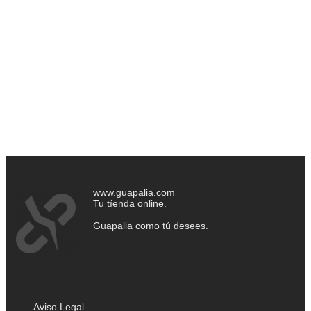
www.guapalia.com
Tu tíenda online.
Guapalia como tú desees.
Aviso Legal