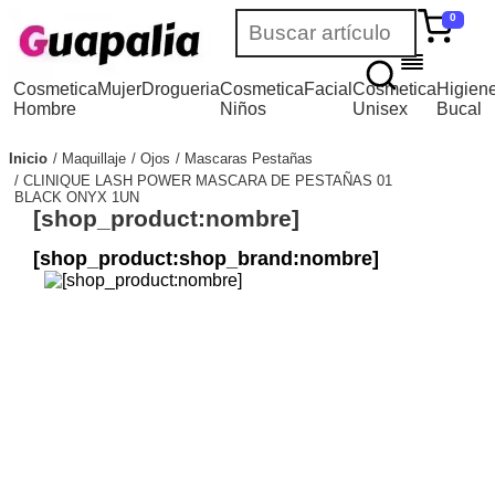
0
Cosmetica
Mujer
Drogueria
Cosmetica
Facial
Cosmetica
Higien
Hombre
Niños
Unisex
Bucal
Inicio
Maquillaje
Ojos
Mascaras Pestañas
CLINIQUE LASH POWER MASCARA DE PESTAÑAS 01
BLACK ONYX 1UN
[shop_product:nombre]
[shop_product:shop_brand:nombre]