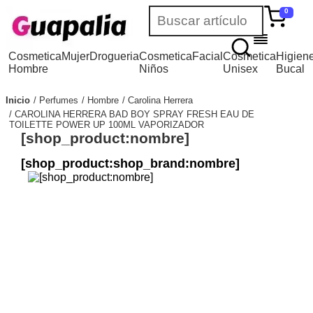
0
Cosmetica
Mujer
Drogueria
Cosmetica
Facial
Cosmetica
Higien
Hombre
Niños
Unisex
Bucal
Inicio
Perfumes
Hombre
Carolina Herrera
CAROLINA HERRERA BAD BOY SPRAY FRESH EAU DE
TOILETTE POWER UP 100ML VAPORIZADOR
[shop_product:nombre]
[shop_product:shop_brand:nombre]