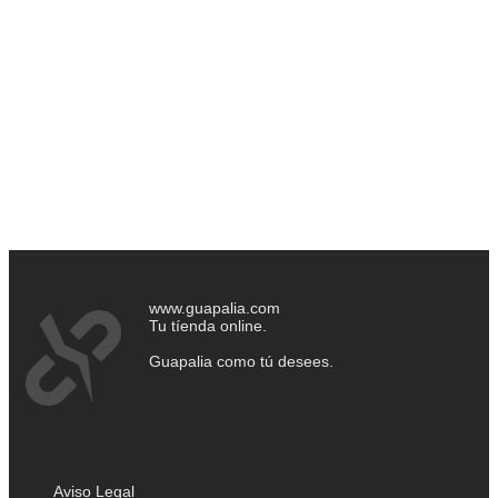
www.guapalia.com
Tu tíenda online.
Guapalia como tú desees.
Aviso Legal