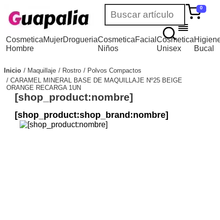
0
Cosmetica
Mujer
Drogueria
Cosmetica
Facial
Cosmetica
Higien
Hombre
Niños
Unisex
Bucal
Inicio
Maquillaje
Rostro
Polvos Compactos
CARAMEL MINERAL BASE DE MAQUILLAJE Nº25 BEIGE
ORANGE RECARGA 1UN
[shop_product:nombre]
[shop_product:shop_brand:nombre]