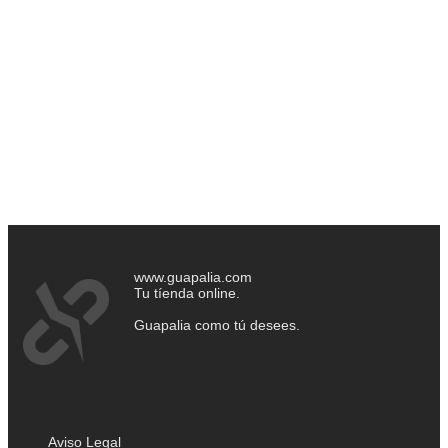
www.guapalia.com
Tu tíenda online.
Guapalia como tú desees.
Aviso Legal