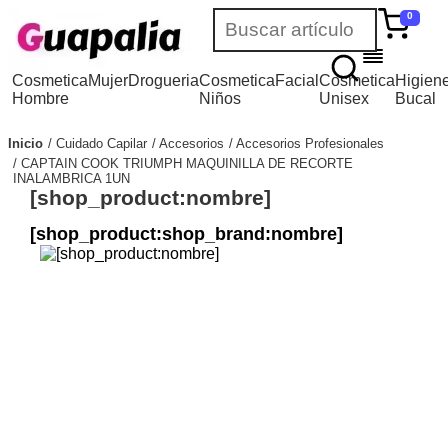
0
Cosmetica
Mujer
Drogueria
Cosmetica
Facial
Cosmetica
Higien
Hombre
Niños
Unisex
Bucal
Inicio
Cuidado Capilar
Accesorios
Accesorios Profesionales
CAPTAIN COOK TRIUMPH MAQUINILLA DE RECORTE
INALAMBRICA 1UN
[shop_product:nombre]
[shop_product:shop_brand:nombre]