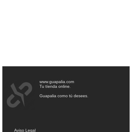
www.guapalia.com
Tu tíenda online.
Guapalia como tú desees.
Aviso Legal