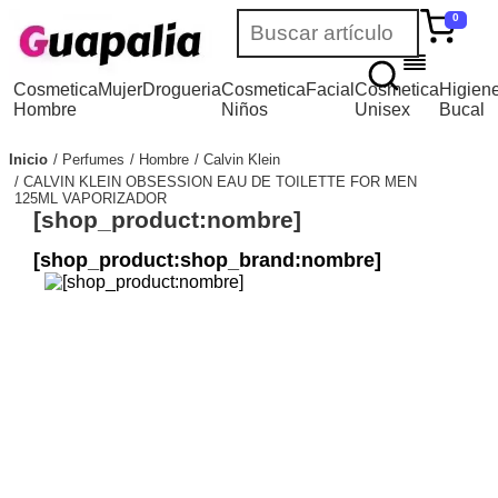
0
Cosmetica
Mujer
Drogueria
Cosmetica
Facial
Cosmetica
Higien
Hombre
Niños
Unisex
Bucal
Inicio
Perfumes
Hombre
Calvin Klein
CALVIN KLEIN OBSESSION EAU DE TOILETTE FOR MEN
125ML VAPORIZADOR
[shop_product:nombre]
[shop_product:shop_brand:nombre]