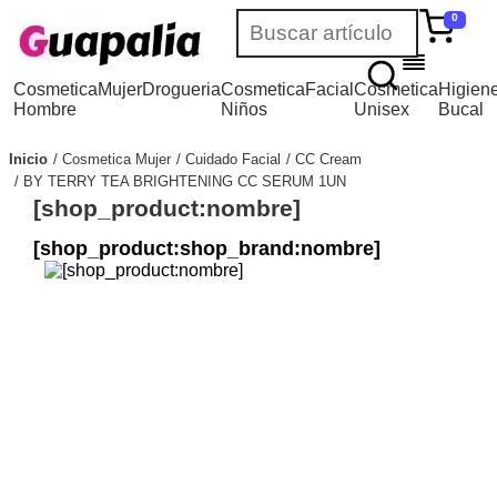
0
Cosmetica
Mujer
Drogueria
Cosmetica
Facial
Cosmetica
Higien
Hombre
Niños
Unisex
Bucal
Inicio
Cosmetica Mujer
Cuidado Facial
CC Cream
BY TERRY TEA BRIGHTENING CC SERUM 1UN
[shop_product:nombre]
[shop_product:shop_brand:nombre]