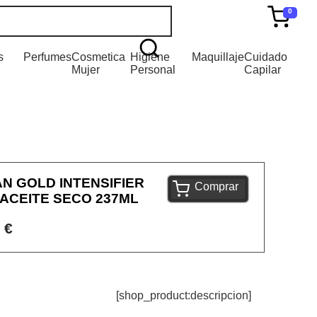
0
s
Perfumes
Cosmetica
Higiene
Maquillaje
Cuidado
Mujer
Personal
Capilar
N GOLD INTENSIFIER
Comprar
ACEITE SECO 237ML
 €
[shop_product:descripcion]