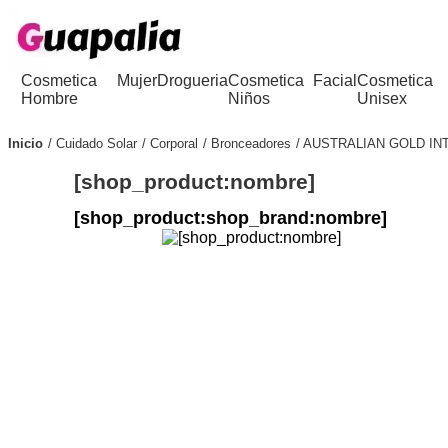
Cosmetica
Mujer
Drogueria
Cosmetica
Facial
Cosmetica
Hombre
Niños
Unisex
Inicio
Cuidado Solar
Corporal
Bronceadores
AUSTRALIAN GOLD IN
[shop_product:nombre]
[shop_product:shop_brand:nombre]