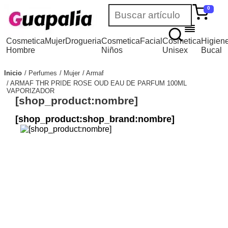
0
Cosmetica
Mujer
Drogueria
Cosmetica
Facial
Cosmetica
Higien
Hombre
Niños
Unisex
Bucal
Inicio
Perfumes
Mujer
Armaf
ARMAF THR PRIDE ROSE OUD EAU DE PARFUM 100ML
VAPORIZADOR
[shop_product:nombre]
[shop_product:shop_brand:nombre]