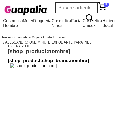
0
Cosmetica
Mujer
Drogueria
Cosmetica
Facial
Cosmetica
Higien
Hombre
Niños
Unisex
Bucal
Inicio
Cosmetica Mujer
Cuidado Facial
ALESSANDRO ONE MINUTE EXFOLIANTE PARA PIES
PEDICURA 75ML
[shop_product:nombre]
[shop_product:shop_brand:nombre]