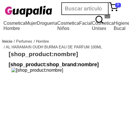
0
Cosmetica
Mujer
Drogueria
Cosmetica
Facial
Cosmetica
Higien
Hombre
Niños
Unisex
Bucal
Inicio
Perfumes
Hombre
AL HARAMAIN OUDH BURMA EAU DE PARFUM 100ML
[shop_product:nombre]
[shop_product:shop_brand:nombre]