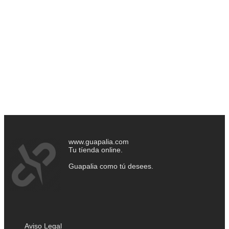
www.guapalia.com
Tu tíenda online.
Guapalia como tú desees.
Aviso Legal