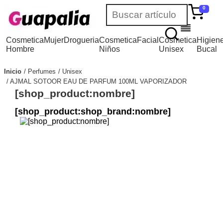
0
Cosmetica
Mujer
Drogueria
Cosmetica
Facial
Cosmetica
Higien
Hombre
Niños
Unisex
Bucal
Inicio
Perfumes
Unisex
AJMAL SOTOOR EAU DE PARFUM 100ML VAPORIZADOR
[shop_product:nombre]
[shop_product:shop_brand:nombre]