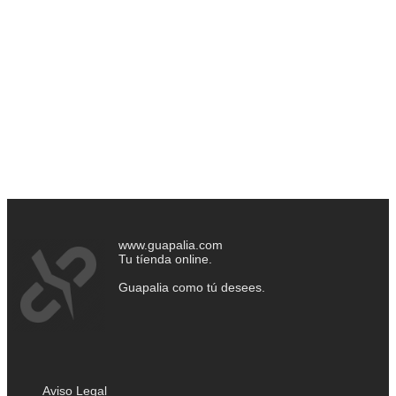
www.guapalia.com
Tu tíenda online.
Guapalia como tú desees.
Aviso Legal