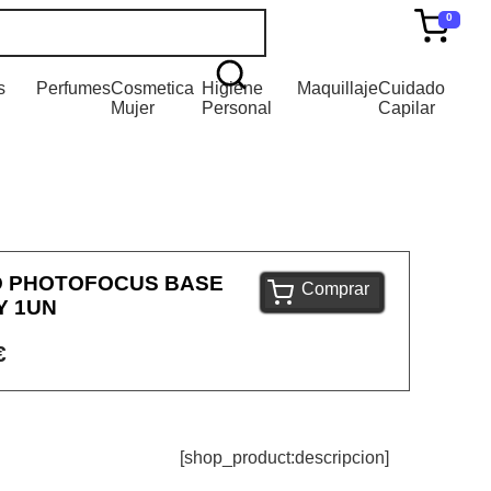
0
s
Perfumes
Cosmetica
Higiene
Maquillaje
Cuidado
Mujer
Personal
Capilar
D PHOTOFOCUS BASE
Comprar
Y 1UN
€
[shop_product:descripcion]