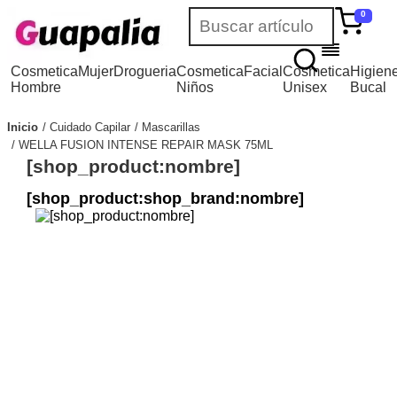
0
Cosmetica
Mujer
Drogueria
Cosmetica
Facial
Cosmetica
Higien
Hombre
Niños
Unisex
Bucal
Inicio
Cuidado Capilar
Mascarillas
WELLA FUSION INTENSE REPAIR MASK 75ML
[shop_product:nombre]
[shop_product:shop_brand:nombre]