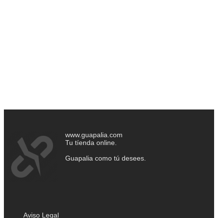
www.guapalia.com
Tu tíenda online.
Guapalia como tú desees.
Aviso Legal