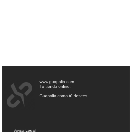
www.guapalia.com
Tu tíenda online.
Guapalia como tú desees.
Aviso Legal