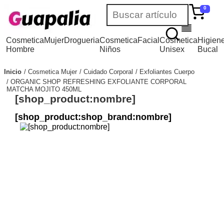
0
Cosmetica
Mujer
Drogueria
Cosmetica
Facial
Cosmetica
Higien
Hombre
Niños
Unisex
Bucal
Inicio
Cosmetica Mujer
Cuidado Corporal
Exfoliantes Cuerpo
ORGANIC SHOP REFRESHING EXFOLIANTE CORPORAL
MATCHA MOJITO 450ML
[shop_product:nombre]
[shop_product:shop_brand:nombre]