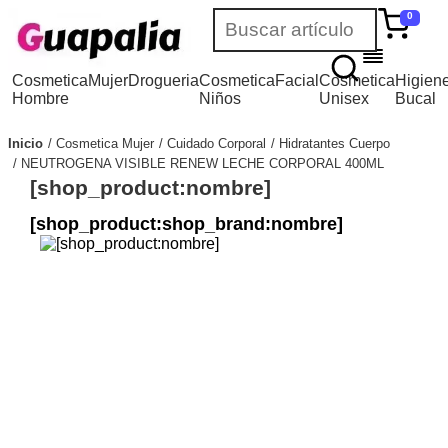
0
Cosmetica
Mujer
Drogueria
Cosmetica
Facial
Cosmetica
Higien
Hombre
Niños
Unisex
Bucal
Inicio
Cosmetica Mujer
Cuidado Corporal
Hidratantes Cuerpo
NEUTROGENA VISIBLE RENEW LECHE CORPORAL 400ML
[shop_product:nombre]
[shop_product:shop_brand:nombre]