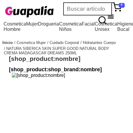
0
Cosmetica
Mujer
Drogueria
Cosmetica
Facial
Cosmetica
Higien
Hombre
Niños
Unisex
Bucal
Inicio
Cosmetica Mujer
Cuidado Corporal
Hidratantes Cuerpo
NATURA SIBERICA SKIN SUPER GOOD NATURAL BODY
CREMA MADAGASCAR DREAMS 250ML
[shop_product:nombre]
[shop_product:shop_brand:nombre]