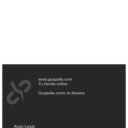
www.guapalia.com
Tu tíenda online.
Guapalia como tú desees.
Aviso Legal