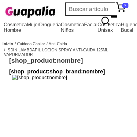
0
Cosmetica
Mujer
Drogueria
Cosmetica
Facial
Cosmetica
Higien
Hombre
Niños
Unisex
Bucal
Inicio
Cuidado Capilar
Anti-Caida
ISDIN LAMBDAPIL LOCION SPRAY ANTI-CAIDA 125ML
VAPORIZADOR
[shop_product:nombre]
[shop_product:shop_brand:nombre]