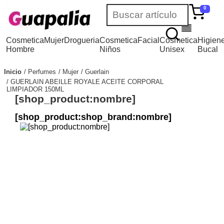
0
Cosmetica
Mujer
Drogueria
Cosmetica
Facial
Cosmetica
Higien
Hombre
Niños
Unisex
Bucal
Inicio
Perfumes
Mujer
Guerlain
GUERLAIN ABEILLE ROYALE ACEITE CORPORAL
LIMPIADOR 150ML
[shop_product:nombre]
[shop_product:shop_brand:nombre]