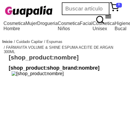
0
Cosmetica
Mujer
Drogueria
Cosmetica
Facial
Cosmetica
Higien
Hombre
Niños
Unisex
Bucal
Inicio
Cuidado Capilar
Espumas
FARMAVITA VOLUME & SHINE ESPUMA ACEITE DE ARGAN
300ML
[shop_product:nombre]
[shop_product:shop_brand:nombre]