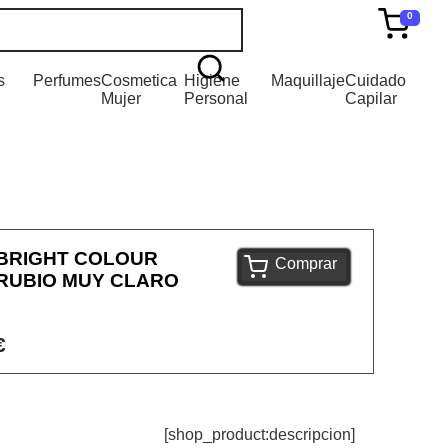
0
s
Perfumes
Cosmetica
Higiene
Maquillaje
Cuidado
Mujer
Personal
Capilar
 BRIGHT COLOUR
Comprar
1 RUBIO MUY CLARO
€
[shop_product:descripcion]