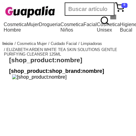
0
Cosmetica
Mujer
Drogueria
Cosmetica
Facial
Cosmetica
Higien
Hombre
Niños
Unisex
Bucal
Inicio
Cosmetica Mujer
Cuidado Facial
Limpiadoras
ELIZABETH ARDEN WHITE TEA SKIN SOLUTIONS GENTLE
PURIFYING CLEANSER 125ML
[shop_product:nombre]
[shop_product:shop_brand:nombre]