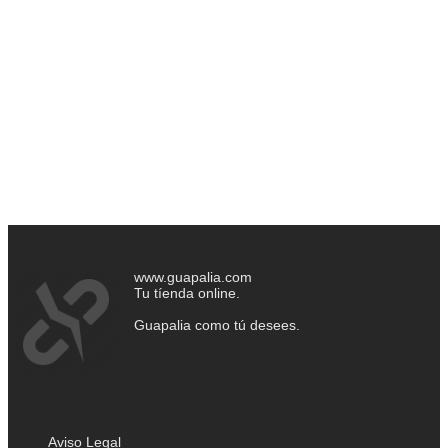
www.guapalia.com
Tu tíenda online.
Guapalia como tú desees.
Aviso Legal