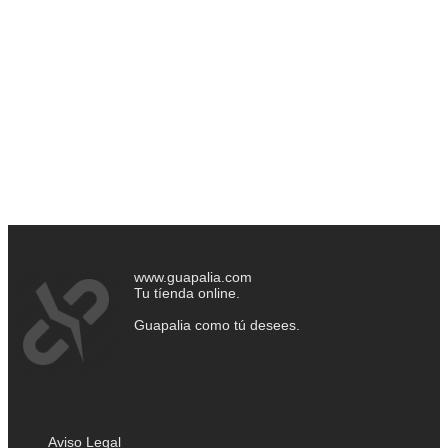
www.guapalia.com
Tu tíenda online.
Guapalia como tú desees.
Aviso Legal