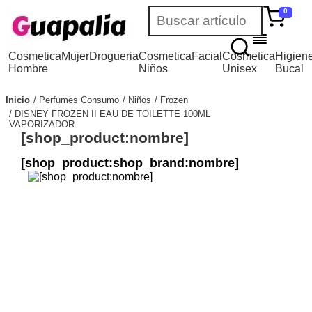
0
Cosmetica
Mujer
Drogueria
Cosmetica
Facial
Cosmetica
Higien
Hombre
Niños
Unisex
Bucal
Inicio
Perfumes Consumo
Niños
Frozen
DISNEY FROZEN II EAU DE TOILETTE 100ML
VAPORIZADOR
[shop_product:nombre]
[shop_product:shop_brand:nombre]