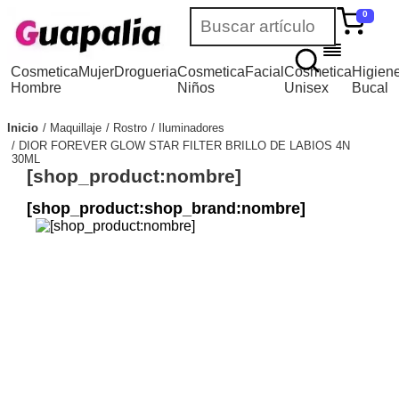
0
Cosmetica
Mujer
Drogueria
Cosmetica
Facial
Cosmetica
Higien
Hombre
Niños
Unisex
Bucal
Inicio
Maquillaje
Rostro
Iluminadores
DIOR FOREVER GLOW STAR FILTER BRILLO DE LABIOS 4N
30ML
[shop_product:nombre]
[shop_product:shop_brand:nombre]