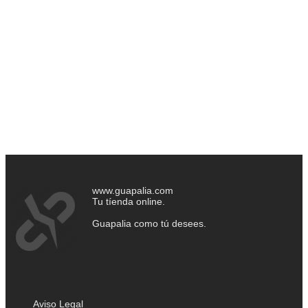
www.guapalia.com
Tu tíenda online.
Guapalia como tú desees.
Aviso Legal