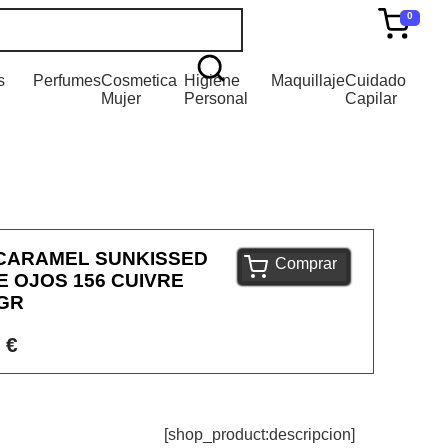
0
s
Perfumes
Cosmetica
Higiene
Maquillaje
Cuidado
Mujer
Personal
Capilar
CARAMEL SUNKISSED
Comprar
 OJOS 156 CUIVRE
GR
 €
[shop_product:descripcion]