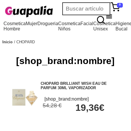
0
Cosmetica
Mujer
Drogueria
Cosmetica
Facial
Cosmetica
Higien
Hombre
Niños
Unisex
Bucal
Inicio
CHOPARD
[shop_brand:nombre]
CHOPARD BRILLIANT WISH EAU DE
PARFUM 30ML VAPORIZADOR
[shop_brand:nombre]
54,28 €
19,36€