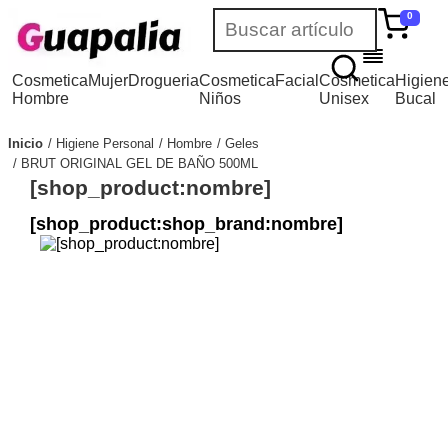
0
Cosmetica
Mujer
Drogueria
Cosmetica
Facial
Cosmetica
Higien
Hombre
Niños
Unisex
Bucal
Inicio
Higiene Personal
Hombre
Geles
BRUT ORIGINAL GEL DE BAÑO 500ML
[shop_product:nombre]
[shop_product:shop_brand:nombre]