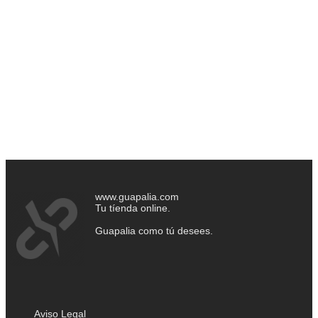
www.guapalia.com
Tu tíenda online.
Guapalia como tú desees.
Aviso Legal