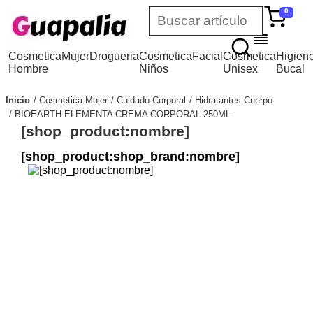
0
Cosmetica
Mujer
Drogueria
Cosmetica
Facial
Cosmetica
Higien
Hombre
Niños
Unisex
Bucal
Inicio
Cosmetica Mujer
Cuidado Corporal
Hidratantes Cuerpo
BIOEARTH ELEMENTA CREMA CORPORAL 250ML
[shop_product:nombre]
[shop_product:shop_brand:nombre]