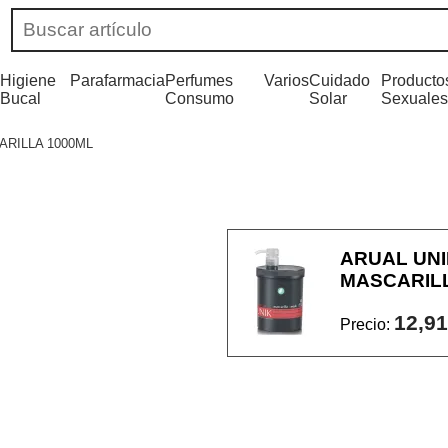
Higiene
Parafarmacia
Perfumes
Varios
Cuidado
Producto
Bucal
Consumo
Solar
Sexuales
RILLA 1000ML
ARUAL UN
MASCARILL
12,91
Precio: