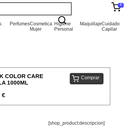
0
s
Perfumes
Cosmetica
Higiene
Maquillaje
Cuidado
Mujer
Personal
Capilar
IK COLOR CARE
Comprar
A 1000ML
 €
[shop_product:descripcion]