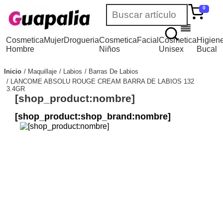
0
Cosmetica
Mujer
Drogueria
Cosmetica
Facial
Cosmetica
Higien
Hombre
Niños
Unisex
Bucal
Inicio
Maquillaje
Labios
Barras De Labios
LANCOME ABSOLU ROUGE CREAM BARRA DE LABIOS 132
3.4GR
[shop_product:nombre]
[shop_product:shop_brand:nombre]