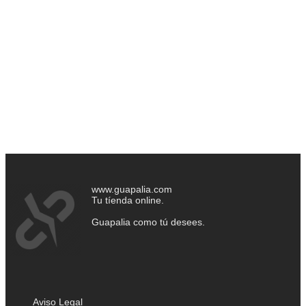
www.guapalia.com
Tu tíenda online.
Guapalia como tú desees.
Aviso Legal