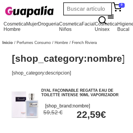
0
Cosmetica
Mujer
Drogueria
Cosmetica
Facial
Cosmetica
Higien
Hombre
Niños
Unisex
Bucal
Inicio
Perfumes Consumo
Hombre
French Riviera
[shop_category:nombre]
[shop_category:descripcion]
DYAL FAÇONNABLE REGATTA EAU DE
TOILETTE INTENSE 90ML VAPORIZADOR
[shop_brand:nombre]
59,52 €
22,59€