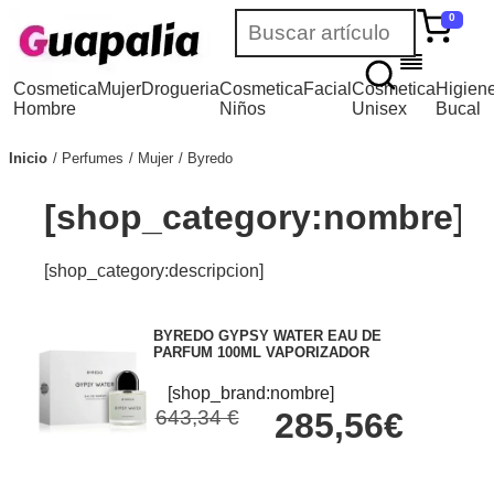
0
Cosmetica
Mujer
Drogueria
Cosmetica
Facial
Cosmetica
Higien
Hombre
Niños
Unisex
Bucal
Inicio
Perfumes
Mujer
Byredo
[shop_category:nombre]
[shop_category:descripcion]
BYREDO GYPSY WATER EAU DE
PARFUM 100ML VAPORIZADOR
[shop_brand:nombre]
643,34 €
285,56€