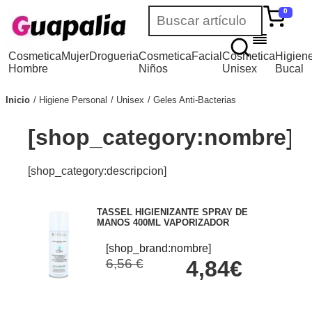
0
Cosmetica
Mujer
Drogueria
Cosmetica
Facial
Cosmetica
Higien
Hombre
Niños
Unisex
Bucal
Inicio
Higiene Personal
Unisex
Geles Anti-Bacterias
[shop_category:nombre]
[shop_category:descripcion]
TASSEL HIGIENIZANTE SPRAY DE
MANOS 400ML VAPORIZADOR
[shop_brand:nombre]
6,56 €
4,84€