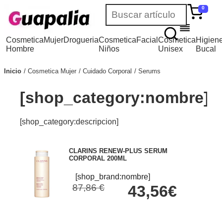
0
Cosmetica
Mujer
Drogueria
Cosmetica
Facial
Cosmetica
Higien
Hombre
Niños
Unisex
Bucal
Inicio
Cosmetica Mujer
Cuidado Corporal
Serums
[shop_category:nombre]
[shop_category:descripcion]
CLARINS RENEW-PLUS SERUM
CORPORAL 200ML
[shop_brand:nombre]
87,86 €
43,56€